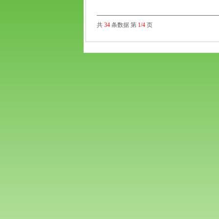
共
34
条数据 第
1/4
页