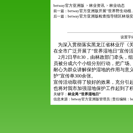
betway官方亚洲版
林业资讯
林业动态
>
>
betway官方亚洲版开展“世界野生动植..
前一篇：
betway官方亚洲版检查指导辖区林场安..
后一篇：
设置字
为深入贯彻落实黑龙江省林业厅《关
在全市广泛开展了"世界湿地日"宣传
2月2日早8:30，由林政部门牵头
员被分成六个小组分别行动，把广场
耐心为群众讲解保护湿地的作用与意义
护"宣传单300余张。
宣传活动取得了较好的效果，充分引
也将对我市加强湿地保护工作起到了
关键字：
林业局 “世界湿地日”
信息来源：betway官方亚洲版管理员 | 责任编辑：b