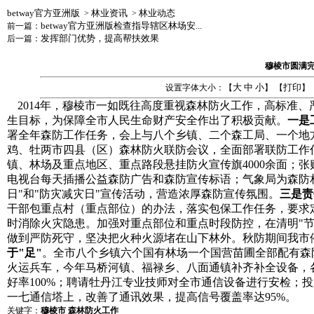
betway官方亚洲版
林业资讯
林业动态
>
>
betway官方亚洲版检查指导辖区林场安...
前一篇：
发挥部门优势，提高帮扶效果
后一篇：
穆棱市圆满
大
中
小
打印
设置字体大小：【
】 【
】
2014
年，穆棱市一如既往高度重视森林防火工作，高标准、
生目标，为保障全市人民生命财产安全作出了积极贡献。
一是
署全年森防工作任务，会上与八个乡镇、二个森工局、一个地
鸡、牡两市四县（区）森林防火联防会议，全面部署联防工作
镇、
林场及重点地区、重点路段悬挂防火宣传旗4000余面；张贴
电视台每天插播公益森防广告和森防宣传标语；气象局为森防相
日"和"防灾减灾日"宣传活动，营造浓厚森防宣传氛围。
三是责
干部包重点村（重点部位）的办法，落实包保工作任务，要求
时消除火灾隐患。加强对重点部位和重点时段防控，在清明"节、
做到严防死守，坚决把火种火源堵在山下林外。秋防期间我市
于"足"
。全市八个乡镇六个国有林场一个国营苗圃全部配有森
火运兵车，今年马桥河镇、福禄乡、八面通镇补齐补全设备，
好率100%；聘请牡丹江专业技师对全市通信设备进行安检；投
一七通信塔上，改善了通讯效果，提高信号覆盖率达95%。
关键字：
穆棱市 森林防火工作