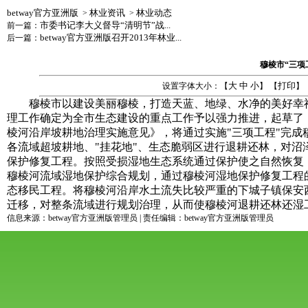
betway官方亚洲版
林业资讯
林业动态
>
>
市委书记李大义督导“清明节”战...
前一篇：
betway官方亚洲版召开2013年林业...
后一篇：
穆棱市“三项
大
中
小
打印
设置字体大小：【
】 【
】
穆棱市以建设美丽穆棱，打造天蓝、地绿、水净的美好幸福
理工作确定为全市生态建设的重点工作予以强力推进，起草了
棱河沿岸坡耕地治理实施意见》，将通过实施"三项工程"完
各流域超坡耕地、"挂花地"、生态脆弱区进行退耕还林，对沼
保护修复工程。按照受损湿地生态系统通过保护使之自然恢复
穆棱河流域湿地保护综合规划，通过穆棱河湿地保护修复工程
态移民工程。将穆棱河沿岸水土流失比较严重的下城子镇保安
迁移，对整条流域进行规划治理，从而使穆棱河退耕还林还湿
信息来源：betway官方亚洲版管理员 | 责任编辑：betway官方亚洲版管理员