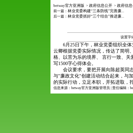
betway官方亚洲版
政府信息公开
政府信息
>
>
林业党委构建“三条防线”完善廉...
前一篇：
林业党委抓好“三个结合”推进廉...
后一篇：
设置字
6月25日下午，林业党委组织全体
云卿根据党委实际情况，传达了简明
格、以苦为乐的境界、 言行一致、关
写1500字心得体会。
会议要求，要把开展向陈超英同志学
与"廉政文化"创建活动结合起来，与
的实际行动，立足本职，开拓进取，扎
信息来源：betway官方亚洲版管理员 | 责任编辑：b