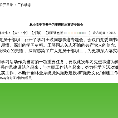
公开目录
工作动态
>
林业党委召开学习王瑛同志事迹专题会
大
中
小
打印
体大小：【
】 【
】 【页面调色版
】
发布时间：2013-12
党员干部职工召开了学习王瑛同志事迹专题会。会议由党委副书
、易懂、深刻的学习材料。王瑛同志矢志不渝的共产党人的信念
爱群众的美德， 深深感染了广大党员干部职工，为更加深入落
习活动作为当前的一项重要任务，要以此次学习先进事迹为契
加强作风建设结合起来，与本职工作结合起来，努力把学习活动
实工作，不断开创林业系统党风廉政建设和"廉政文化"创建工
etway官方亚洲版管理员