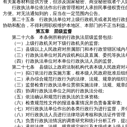
有关案卷材料提供方便，但涉及国家秘密、商业秘密或者个人
行政执法单位依法作出行政管理相对人承担民事侵权责任的
方便。对无法通知到的，应当在一定范围内公告。
第二十五条 行政执法单位对上级行政机关或者其他行政执
协助和配合，不得利用职权维护本地区、本部门的不正当利益
第五章 层级监督
第二十六条 本条例所称的行政执法层级监督包括
:
（一）上级行政机关对下级行政机关的监督
;
（二）县级以上人民政府对所属部门和本行政管辖区域内与
（三）行政执法单位对其内设机构以及直属、委托等执法
（四）行政执法单位对本单位行政执法人员的监督。
第二十七条 县级以上政府法制机构代表本级人民政府对本
（一）拟订依法行政实施方案，根本级人民政府批准后组
（二）承办综合规范行政行为的法律、法规、规章的组织实
（三）监督检查行政执法单位贯彻实施法律、法规、规章的
（四）协调行政执法单位之间的行政执法分歧
;
（五）依法确认和规范行政执法的主体资格
;
（六）检查规范性文件的报送备案情况并负责备案审查
;
（七）对行政执法单位作出的各类行政行为进行监督，并
（八）对行政执法人员进行法律培训考核和执法证件管理，
（九）负责行政执法情况的调查研究和统计分析工作，提
（十）承担法律、法规、规章规定的以及本级或者上级人民