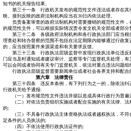
知书的机关报告结果。
第三十一条 行政机关发布的规范性文件违法或者存在其他
映。接到反映的政府法制机构应当在30日内依法处理。
负责备案审查的政府法制机构对需要撤销的规范性文件，在
的规范性文件，可以根据实际情况责令发文机关全部或者部分
第三十二条 各级政府法制机构和各行政执法部门应当根据
理查处和转办督察的范围不包括在法定期限内能够通过行政复
的，应当按照案件来源渠道和有关要求反馈。
第三十三条 行政执法层级监督中发现行政执法单位违反财
门应当及时通知或者建议审计、监察等专门监督机关处理，有
可以会同或者协同有关专门监督机关，依法对重点违法问题组
行政执法层级监督需要新闻单位或者社会各界支持和配合的
第六章 法律责任
第三十四条 违反本条例，有下列行为之一的，除依法纠正
行政机关给予通报
:
（一）发布规范性文件违法并据以造成具体行政行为普遍
（二）对依法负责组织实施或者配合实施的有关法律、法规
的
;
（三）不具备行政执法主体资格执法或者越权执法，不符合
定条件的人员执法的
;
（四）不依法使用行政执法证件的
;