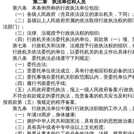
第二章 执法单位和人员
第六条 本条例所称的行政执法单位包括
:
（一）各级人民政府（含其依法设立的派出机关，下同）
;
（二）县级以上人民政府所属的依法取得行政执法权的部门
法部门）
;
（三）法律、法规授予行政执法权的组织
;
（四）行政机关依法委托执法的单位。前款第（一）项、第
第七条 行政机关和法律、法规授予行政执法权的组织，有
行政机关依法委托的单位，以委托机关的名义作出具体行政
第八条 委托执法必须遵守下列规定
:
（一）委托合法
;
（二）受委托单位依法成立，具有行使相应职权必备的法
（三）委托事项在委托机关职权范围以内，受委托单位严格
（四）履行书面委托手续
;
（五）人民政府委托执法，报上一级人民政府备案;行政执
不符合前款规定的委托执法，负责备案的机关应当及时纠正
按前款第（五）项规定的程序备案。
第九条 行政执法单位中履行行政执法职能的工作人员，是
（一）年满18周岁，身体健康
;
（二）拥护中华人民共和国宪法，具有良好的思想政治素
（三）具有高中或者中专毕业以上文化程度
;
（四）熟悉从事本岗位工作必备的法律、法规、规章和业务