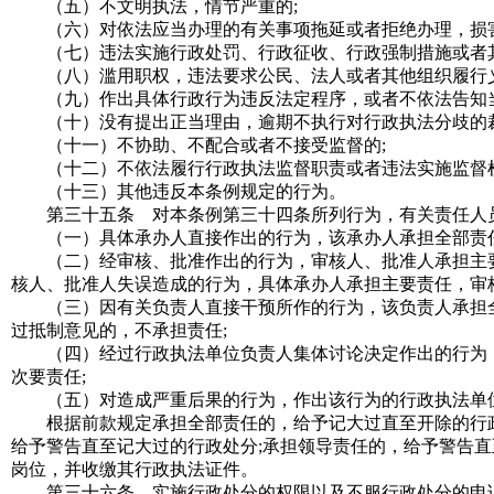
（五）不文明执法，情节严重的
;
（六）对依法应当办理的有关事项拖延或者拒绝办理，损害
（七）违法实施行政处罚、行政征收、行政强制措施或者
（八）滥用职权，违法要求公民、法人或者其他组织履行义
（九）作出具体行政行为违反法定程序，或者不依法告知当
（十）没有提出正当理由，逾期不执行对行政执法分歧的裁
（十一）不协助、不配合或者不接受监督的;
（十二）不依法履行行政执法监督职责或者违法实施监督检
（十三）其他违反本条例规定的行为。
第三十五条 对本条例第三十四条所列行为，有关责任人员
（一）具体承办人直接作出的行为，该承办人承担全部责任
（二）经审核、批准作出的行为，审核人、批准人承担主要
核人、批准人失误造成的行为，具体承办人承担主要责任，审
（三）因有关负责人直接干预所作的行为，该负责人承担全
过抵制意见的，不承担责任;
（四）经过行政执法单位负责人集体讨论决定作出的行为，
次要责任;
（五）对造成严重后果的行为，作出该行为的行政执法单位
根据前款规定承担全部责任的，给予记大过直至开除的行政处
给予警告直至记大过的行政处分;承担领导责任的，给予警告
岗位，并收缴其行政执法证件。
第三十六条 实施行政处分的权限以及不服行政处分的申