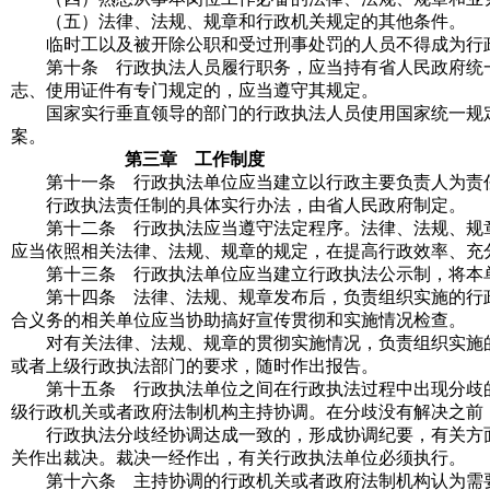
（五）法律、法规、规章和行政机关规定的其他条件。
临时工以及被开除公职和受过刑事处罚的人员不得成为行
第十条 行政执法人员履行职务，应当持有省人民政府统一
志、使用证件有专门规定的，应当遵守其规定。
国家实行垂直领导的部门的行政执法人员使用国家统一规定
案。
第三章 工作制度
第十一条 行政执法单位应当建立以行政主要负责人为责
行政执法责任制的具体实行办法，由省人民政府制定。
第十二条 行政执法应当遵守法定程序。法律、法规、规章
应当依照相关法律、法规、规章的规定，在提高行政效率、充
第十三条 行政执法单位应当建立行政执法公示制，将本单
第十四条 法律、法规、规章发布后，负责组织实施的行政
合义务的相关单位应当协助搞好宣传贯彻和实施情况检查。
对有关法律、法规、规章的贯彻实施情况，负责组织实施的
或者上级行政执法部门的要求，随时作出报告。
第十五条 行政执法单位之间在行政执法过程中出现分歧的
级行政机关或者政府法制机构主持协调。在分歧没有解决之前
行政执法分歧经协调达成一致的，形成协调纪要，有关方面
关作出裁决。裁决一经作出，有关行政执法单位必须执行。
第十六条 主持协调的行政机关或者政府法制机构认为需要