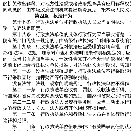
的机关作出解释。对地方性法规或者政府规章具有应用解释权
同意见的，由本级政府法制机构提出解释意见，报本级人民政
第四章 执法行为
第十七条 行政执法单位和行政执法人员应当文明执法，严
诿、放弃法定职责。
第十八条 行政执法单位的具体行政行为应当事实清楚，证
院有关部门无统一规定的，由省级行政执法部门制作本系统的
第十九条 行政执法单位对依法应当受理的各项审批、许可
办结;法律、法规、规章对审查和办结时限未作明确规定的，
的，应当书面通知当事人，一次性告知其不予办理的依据和理由
满前报经上级行政执法单位批准，可适当延长办理期限并告知
第二十条 没有法律明确规定，行政执法单位不得采取限制
不得采取查封、扣押财产等行政强制措施。
没有法律、法规、规章的明确规定，行政执法单位不得作
第二十一条 行政执法单位收费、罚款、没收违法所得、没
行国家和省有关收支两条线管理的规定。国家和省规定实行罚
第二十二条 行政执法人员履行职务时，应当主动出示行政
据的行政执法，公民、法人或者其他组织有权拒绝。
第二十三条 行政执法单位和行政执法人员在具体行政行为
途径和期限。
第二十四条 行政执法单位依职权作出有关民事责任的认定