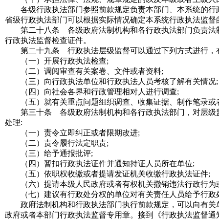
各级行政执法部门参照前款规定负责本部门、本系统的行政
省级行政执法部门可以根据实际情况确定本系统行政执法监督
第二十八条 各级政府法制机构和各行政执法部门负责法制
行政执法监督检查证件。
第二十九条 行政执法层级监督可以通过下列方式进行，有
（一）开展行政执法检查
;
（二）调阅审查有关案卷、文件或者资料
;
（三）向行政执法单位和行政执法人员考核了解有关情况
;
（四）向社会各界和行政管理相对人进行调查
;
（五）就有关重点问题组织调查、收集证据、制作笔录或
第三十条 各级政府法制机构和各行政执法部门，对层级监
处理
:
（一）责令立即纠正或者限期改进
;
（二）责令履行法定职责
;
（三）给予通报批评
;
（四）暂扣行政执法证件并通知持证人员所在单位
;
（五）依职权收缴或者提请发证机关收缴行政执法证件
;
（六）提请本级人民政府或者有权机关撤销违法行政行为
（七）建议有行政处分权的单位对有关责任人员给予行政
政府法制机构和行政执法部门执行前款规定，可以向有关单
政府或者本部门行政执法监督专用章。接到《行政执法监督通