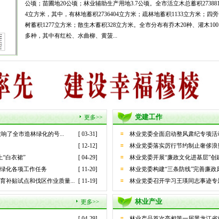
公顷；苗圃地20公顷；林业辅助生产用地3.7公顷。全市活立木总蓄积27388
4立方米，其中，有林地蓄积2736404立方米；疏林地蓄积1133立方米；四旁
树蓄积1277立方米；散生木蓄积328立方米。全市分布有乔木20种、灌木100
多种，其中有红松、水曲柳、黄菠...
党建工作
更多>>
了全市造林绿化的号...
[ 03-31]
林业党委全面启动整风肃纪专项活
[ 12-12]
林业党委落实厉行节约制止奢侈浪
上“白衣裙”
[ 04-29]
林业党委开展“廉政文化进基层”创
林绿化各项工作任务
[ 11-20]
林业党委构建“三条防线”完善廉政
育补贴试点和伐区作业质量...
[ 11-19]
林业党委召开学习王瑛同志事迹专
林业产业
更多>>
[ 04-29]
林业产品首次亮相第一届黑龙江省