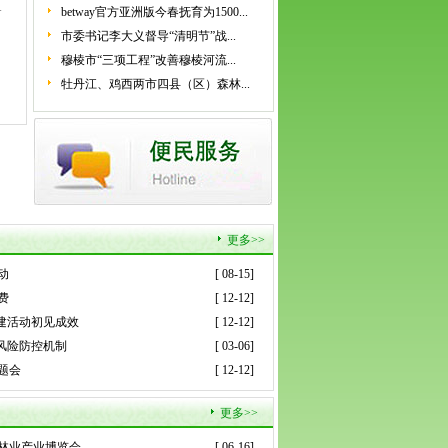
1
betway官方亚洲版今春抚育为1500...
市委书记李大义督导“清明节”战...
穆棱市“三项工程”改善穆棱河流...
牡丹江、鸡西两市四县（区）森林...
更多>>
动
[ 08-15]
费
[ 12-12]
建活动初见成效
[ 12-12]
风险防控机制
[ 03-06]
题会
[ 12-12]
更多>>
林业产业博览会
[ 06-16]