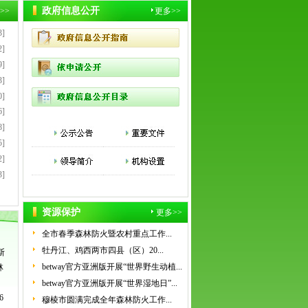
政府信息公开
>>
更多>>
3]
2]
9]
3]
0]
6]
8]
5]
2]
3]
资源保护
更多>>
全市春季森林防火暨农村重点工作...
牡丹江、鸡西两市四县（区）20...
斯
betway官方亚洲版开展“世界野生动植...
林
betway官方亚洲版开展“世界湿地日”...
6
穆棱市圆满完成全年森林防火工作...