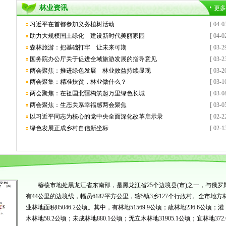
林业资讯
更多
习近平在首都参加义务植树活动
[ 04-0
助力大规模国土绿化 建设新时代美丽家园
[ 04-0
森林旅游：把基础打牢 让未来可期
[ 03-2
国务院办公厅关于促进全域旅游发展的指导意见
[ 03-2
两会聚焦：推进绿色发展 林业效益持续显现
[ 03-2
两会聚集：精准扶贫，林业做什么？
[ 03-1
两会聚焦：在祖国北疆构筑起万里绿色长城
[ 03-0
两会聚焦：生态关系幸福感两会聚焦
[ 03-0
以习近平同志为核心的党中央全面深化改革启示录
[ 02-2
绿色发展正成乡村自信新坐标
[ 02-1
穆棱市地处黑龙江省东南部，是黑龙江省25个边境县(市)之一，与俄罗
有44公里的边境线，幅员6187平方公里，辖5镇3乡127个行政村。全市地方
业林地面积85046.2公顷。其中，有林地51569.9公顷；疏林地236.6公顷；灌
木林地58.2公顷；未成林地880.1公顷；无立木林地31905.1公顷；宜林地372.