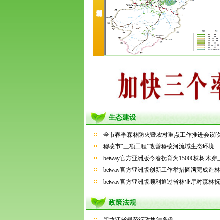
生态建设
全市春季森林防火暨农村重点工作推进会议吹响
穆棱市“三项工程”改善穆棱河流域生态环境
betway官方亚洲版今春抚育为15000株树木穿
betway官方亚洲版创新工作举措圆满完成造
betway官方亚洲版顺利通过省林业厅对森林抚
政策法规
黑龙江省规范行政执法条例